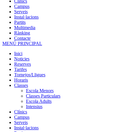
Clínics
Campus
Serveis
Instal·lacions
Partits
Multimedia
Rànking
Contacte
MENÚ PRINCIPAL
Inici
Noticies
Reserves
Tarifes
Tornejos/Lligues
Horaris
Classes
Escola Menors
Classes Particulars
Escola Adults
Intensius
Clínics
Campus
Serveis
Instal·lacions