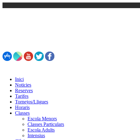
93 861 81 92 / 692 55 44 93
Inici
Noticies
Reserves
Tarifes
Tornejos/Lligues
Horaris
Classes
Escola Menors
Classes Particulars
Escola Adults
Intensius