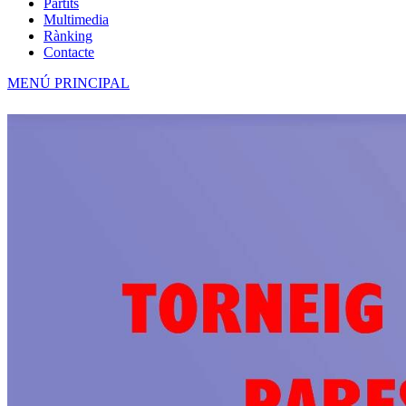
Partits
Multimedia
Rànking
Contacte
MENÚ PRINCIPAL