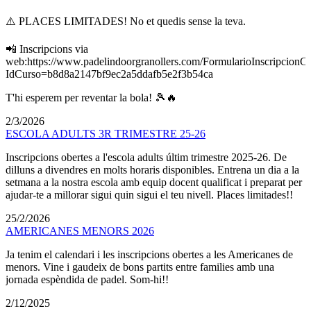
⚠️ PLACES LIMITADES! No et quedis sense la teva.
📲 Inscripcions via
web:https://www.padelindoorgranollers.com/FormularioInscripcionC
IdCurso=b8d8a2147bf9ec2a5ddafb5e2f3b54ca
T'hi esperem per reventar la bola! 🎾🔥
2/3/2026
ESCOLA ADULTS 3R TRIMESTRE 25-26
Inscripcions obertes a l'escola adults últim trimestre 2025-26. De
dilluns a divendres en molts horaris disponibles. Entrena un dia a la
setmana a la nostra escola amb equip docent qualificat i preparat per
ajudar-te a millorar sigui quin sigui el teu nivell. Places limitades!!
25/2/2026
AMERICANES MENORS 2026
Ja tenim el calendari i les inscripcions obertes a les Americanes de
menors. Vine i gaudeix de bons partits entre families amb una
jornada espèndida de padel. Som-hi!!
2/12/2025