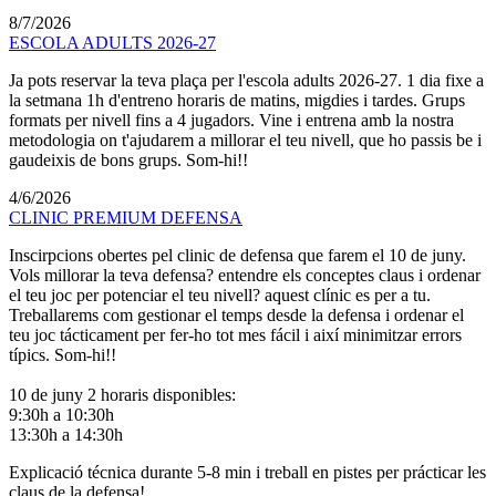
8/7/2026
ESCOLA ADULTS 2026-27
Ja pots reservar la teva plaça per l'escola adults 2026-27. 1 dia fixe a
la setmana 1h d'entreno horaris de matins, migdies i tardes. Grups
formats per nivell fins a 4 jugadors. Vine i entrena amb la nostra
metodologia on t'ajudarem a millorar el teu nivell, que ho passis be i
gaudeixis de bons grups. Som-hi!!
4/6/2026
CLINIC PREMIUM DEFENSA
Inscirpcions obertes pel clinic de defensa que farem el 10 de juny.
Vols millorar la teva defensa? entendre els conceptes claus i ordenar
el teu joc per potenciar el teu nivell? aquest clínic es per a tu.
Treballarems com gestionar el temps desde la defensa i ordenar el
teu joc tácticament per fer-ho tot mes fácil i així minimitzar errors
típics. Som-hi!!
10 de juny 2 horaris disponibles:
9:30h a 10:30h
13:30h a 14:30h
Explicació técnica durante 5-8 min i treball en pistes per prácticar les
claus de la defensa!