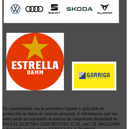
De conformidad con la normativa vigente y aplicable en
protección de datos de carácter personal, le informamos que sus
datos serán incorporados al sistema de tratamiento titularidad de
INSTALACIONES DEPORTIVAS 22 SL con CIF B66162009