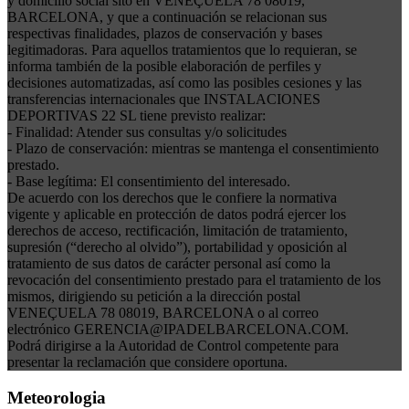
y domicilio social sito en VENEÇUELA 78 08019,
BARCELONA, y que a continuación se relacionan sus
respectivas finalidades, plazos de conservación y bases
legitimadoras. Para aquellos tratamientos que lo requieran, se
informa también de la posible elaboración de perfiles y
decisiones automatizadas, así como las posibles cesiones y las
transferencias internacionales que INSTALACIONES
DEPORTIVAS 22 SL tiene previsto realizar:
- Finalidad: Atender sus consultas y/o solicitudes
- Plazo de conservación: mientras se mantenga el consentimiento
prestado.
- Base legítima: El consentimiento del interesado.
De acuerdo con los derechos que le confiere la normativa
vigente y aplicable en protección de datos podrá ejercer los
derechos de acceso, rectificación, limitación de tratamiento,
supresión (“derecho al olvido”), portabilidad y oposición al
tratamiento de sus datos de carácter personal así como la
revocación del consentimiento prestado para el tratamiento de los
mismos, dirigiendo su petición a la dirección postal
VENEÇUELA 78 08019, BARCELONA o al correo
electrónico GERENCIA@IPADELBARCELONA.COM.
Podrá dirigirse a la Autoridad de Control competente para
presentar la reclamación que considere oportuna.
Meteorologia