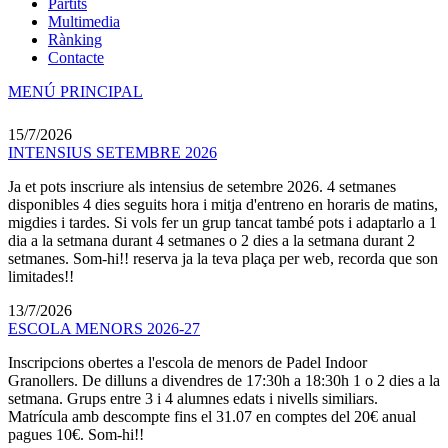
Partits
Multimedia
Rànking
Contacte
MENÚ PRINCIPAL
15/7/2026
INTENSIUS SETEMBRE 2026
Ja et pots inscriure als intensius de setembre 2026. 4 setmanes
disponibles 4 dies seguits hora i mitja d'entreno en horaris de matins,
migdies i tardes. Si vols fer un grup tancat també pots i adaptarlo a 1
dia a la setmana durant 4 setmanes o 2 dies a la setmana durant 2
setmanes. Som-hi!! reserva ja la teva plaça per web, recorda que son
limitades!!
13/7/2026
ESCOLA MENORS 2026-27
Inscripcions obertes a l'escola de menors de Padel Indoor
Granollers. De dilluns a divendres de 17:30h a 18:30h 1 o 2 dies a la
setmana. Grups entre 3 i 4 alumnes edats i nivells similiars.
Matrícula amb descompte fins el 31.07 en comptes del 20€ anual
pagues 10€. Som-hi!!