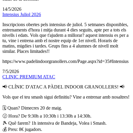
14/5/2026
Intensius Juliol 2026
Inscripcions obertes pels intensius de juliol. 5 setmanes disponibles,
entrenaments d'hora i mitja durant 4 dies seguits, apte per a tots els
nivells i edats. Vols que t'ajudem a millorar? aquest intensiu es per a
tu, vine i entrena amb el nostre equip de 1er nivell. Horaris de
matins, migdies i tardes. Grups fins a 4 alumnes de nivell molt
similar. Places limitades!!
https://www.padelindoorgranollers.com/Page.aspx?id=35#Intensius
7/5/2026
CLINIC PREMIUM ATAC
📢 CLÍNIC D'ATAC A PÀDEL INDOOR GRANOLLERS! 📢
Vols que el teu smash sigui definitiu? Vine a entrenar amb nosaltres!
🗓 Quan? Dimecres 20 de maig.
🕜 Hora? De 9:30h a 10:30h i 13:30h a 14:30h.
🎾 Què farem? 1h intensiva de Bandeja, Volea i Smash.
💰 Preu: 8€ jugadors.