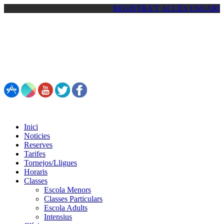
REGISTRA'T
ACCÉS USUARI
93 861 81 92 / 692 55 44 93
Inici
Noticies
Reserves
Tarifes
Tornejos/Lligues
Horaris
Classes
Escola Menors
Classes Particulars
Escola Adults
Intensius