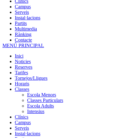
Clínics
Campus
Serveis
Instal·lacions
Partits
Multimedia
Rànking
Contacte
MENÚ PRINCIPAL
Inici
Noticies
Reserves
Tarifes
Tornejos/Lligues
Horaris
Classes
Escola Menors
Classes Particulars
Escola Adults
Intensius
Clínics
Campus
Serveis
Instal·lacions