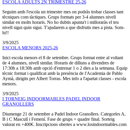
ESCOLA ADULTS 2N TRIMESTRE 25-26
Seguim amb l'escola un trimestre mes on podràs trobar classes tant
tècniques com tàctiques. Grups formats per 3-4 alumnes nivell
similar en molts horaris. No ho dubtis apunta't i milloraràs el teu
nivell sigui quin sigui. T'ajudarem a que disfrutis mes a pista. Som-
hi!!
3/9/2025
ESCOLA MENORS 2025-26
Inici escola menors el 8 de setembre. Grups format entre al voltant
de 4 alumnes, nivell similar. Horaris de dilluns a divendres de
17:30h a 18:30h amb opció d'entrenar 1 o 2 dies a la setmana. Equip
tècnic format i qualificat amb la presència de l'Academia de Pablo
Aymà, dirigits per Albert Torras. Mes info a l'apartat classes - escola
menors.
3/9/2025
I TORNEIG INDOORMABLES PADEL INDOOR
GRANOLLERS
Diumenge 21 de setembre a Padel Indoor Granollers. Categoríes A,
B i C Masculí i Femení. Fase de grups + quadre final. Sorteig
valorat en +400€. Inscripcions obertes a www.losindoormables.com