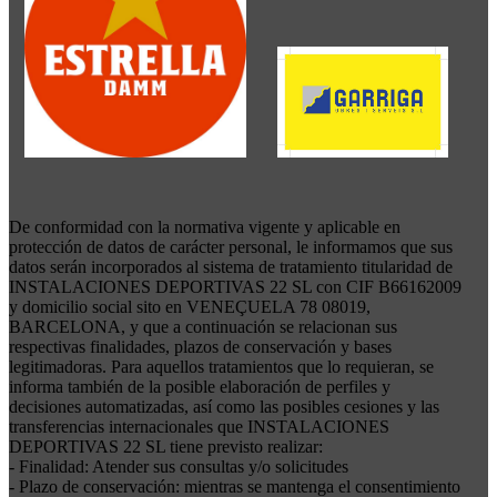
De conformidad con la normativa vigente y aplicable en
protección de datos de carácter personal, le informamos que sus
datos serán incorporados al sistema de tratamiento titularidad de
INSTALACIONES DEPORTIVAS 22 SL con CIF B66162009
y domicilio social sito en VENEÇUELA 78 08019,
BARCELONA, y que a continuación se relacionan sus
respectivas finalidades, plazos de conservación y bases
legitimadoras. Para aquellos tratamientos que lo requieran, se
informa también de la posible elaboración de perfiles y
decisiones automatizadas, así como las posibles cesiones y las
transferencias internacionales que INSTALACIONES
DEPORTIVAS 22 SL tiene previsto realizar:
- Finalidad: Atender sus consultas y/o solicitudes
- Plazo de conservación: mientras se mantenga el consentimiento