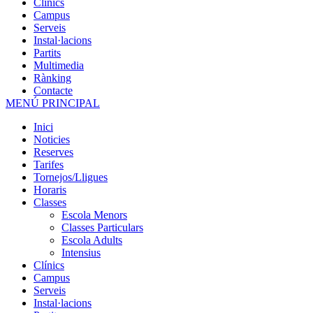
Clínics
Campus
Serveis
Instal·lacions
Partits
Multimedia
Rànking
Contacte
MENÚ PRINCIPAL
Inici
Noticies
Reserves
Tarifes
Tornejos/Lligues
Horaris
Classes
Escola Menors
Classes Particulars
Escola Adults
Intensius
Clínics
Campus
Serveis
Instal·lacions