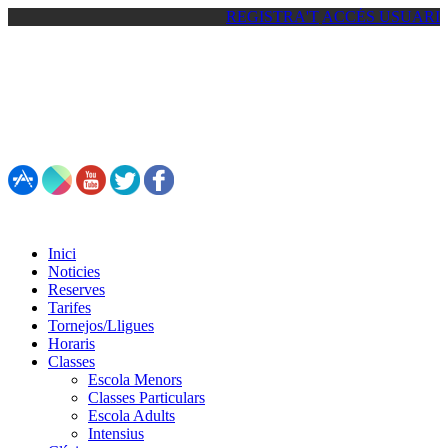
REGISTRA'T
ACCÉS USUARI
93 861 81 92 / 692 55 44 93
Inici
Noticies
Reserves
Tarifes
Tornejos/Lligues
Horaris
Classes
Escola Menors
Classes Particulars
Escola Adults
Intensius