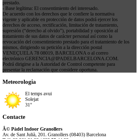
prestado.
- Base legítima: El consentimiento del interesado.
De acuerdo con los derechos que le confiere la normativa
vigente y aplicable en protección de datos podrá ejercer los
derechos de acceso, rectificación, limitación de tratamiento,
supresión (“derecho al olvido”), portabilidad y oposición al
tratamiento de sus datos de carácter personal así como la
revocación del consentimiento prestado para el tratamiento de los
mismos, dirigiendo su petición a la dirección postal
VENEÇUELA 78 08019, BARCELONA o al correo
electrónico GERENCIA@IPADELBARCELONA.COM.
Podrá dirigirse a la Autoridad de Control competente para
presentar la reclamación que considere oportuna.
Meteorologia
El temps avui
Solejat
31°
Contacte
Â© Pàdel Indoor Granollers
Av. de Sant Julià, 201. Granollers (08403) Barcelona