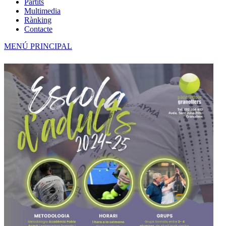
Partits
Multimedia
Rànking
Contacte
MENÚ PRINCIPAL