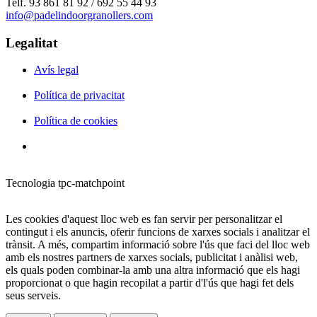
Telf. 93 861 81 92 / 692 55 44 93
info@padelindoorgranollers.com
Legalitat
Avís legal
Política de privacitat
Política de cookies
Tecnologia tpc-matchpoint
Les cookies d'aquest lloc web es fan servir per personalitzar el
contingut i els anuncis, oferir funcions de xarxes socials i analitzar el
trànsit. A més, compartim informació sobre l'ús que faci del lloc web
amb els nostres partners de xarxes socials, publicitat i anàlisi web,
els quals poden combinar-la amb una altra informació que els hagi
proporcionat o que hagin recopilat a partir d'l'ús que hagi fet dels
seus serveis.