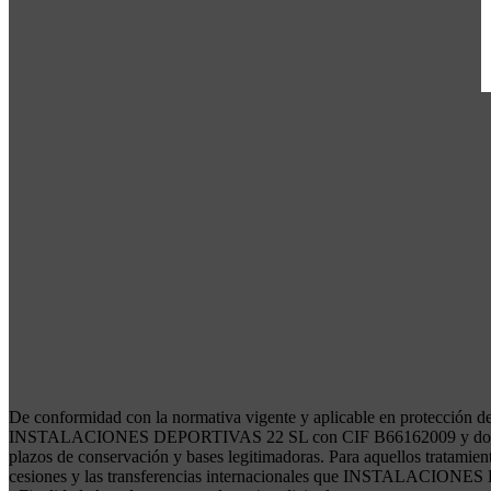
De conformidad con la normativa vigente y aplicable en protección de 
INSTALACIONES DEPORTIVAS 22 SL con CIF B66162009 y domicilio
plazos de conservación y bases legitimadoras. Para aquellos tratamient
cesiones y las transferencias internacionales que INSTALACIONES 