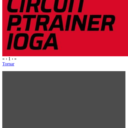
«
‹
1
›
»
Tornar