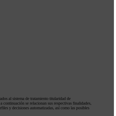
dos al sistema de tratamiento titularidad de
uación se relacionan sus respectivas finalidades,
rfiles y decisiones automatizadas, así como las posibles