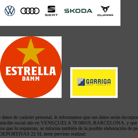
datos de carácter personal, le informamos que sus datos serán incorpora
 social sito en VENEÇUELA 78 08019, BARCELONA, y que a contin
os que lo requieran, se informa también de la posible elaboración de pe
DEPORTIVAS 22 SL tiene previsto realizar: