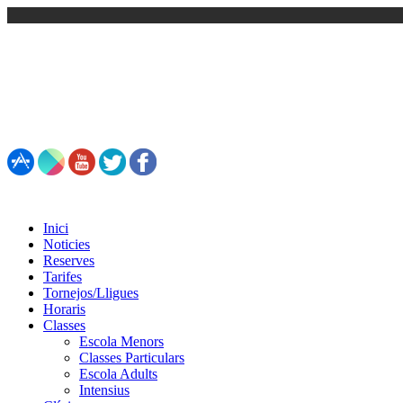
93 861 81 92 / 692 55 44 93
Inici
Noticies
Reserves
Tarifes
Tornejos/Lligues
Horaris
Classes
Escola Menors
Classes Particulars
Escola Adults
Intensius