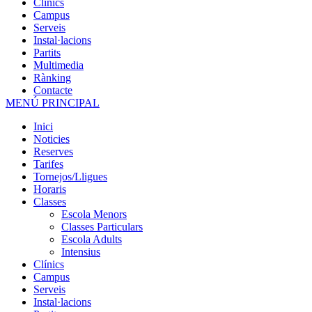
Clínics
Campus
Serveis
Instal·lacions
Partits
Multimedia
Rànking
Contacte
MENÚ PRINCIPAL
Inici
Noticies
Reserves
Tarifes
Tornejos/Lligues
Horaris
Classes
Escola Menors
Classes Particulars
Escola Adults
Intensius
Clínics
Campus
Serveis
Instal·lacions