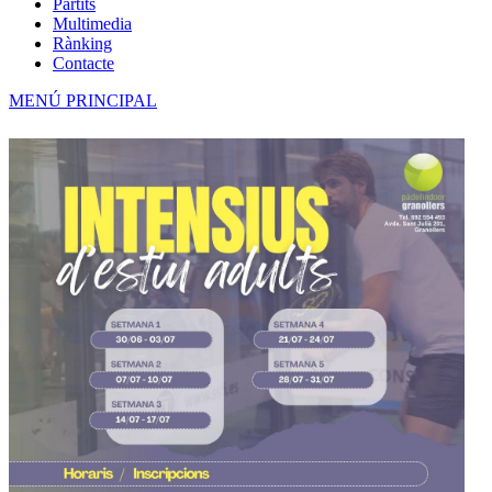
Partits
Multimedia
Rànking
Contacte
MENÚ PRINCIPAL