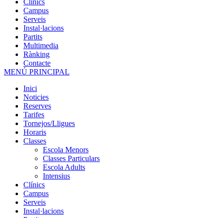
Clínics
Campus
Serveis
Instal·lacions
Partits
Multimedia
Rànking
Contacte
MENÚ PRINCIPAL
Inici
Noticies
Reserves
Tarifes
Tornejos/Lligues
Horaris
Classes
Escola Menors
Classes Particulars
Escola Adults
Intensius
Clínics
Campus
Serveis
Instal·lacions