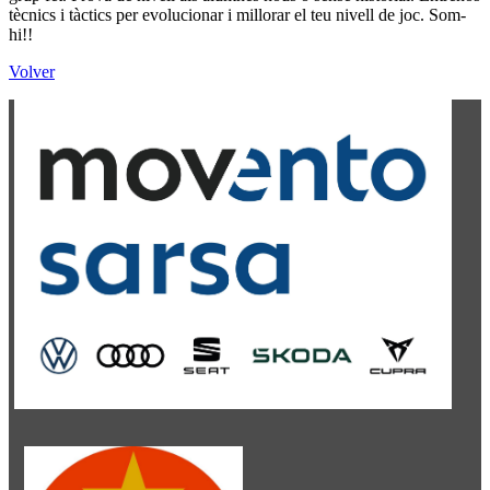
tècnics i tàctics per evolucionar i millorar el teu nivell de joc. Som-
hi!!
Volver