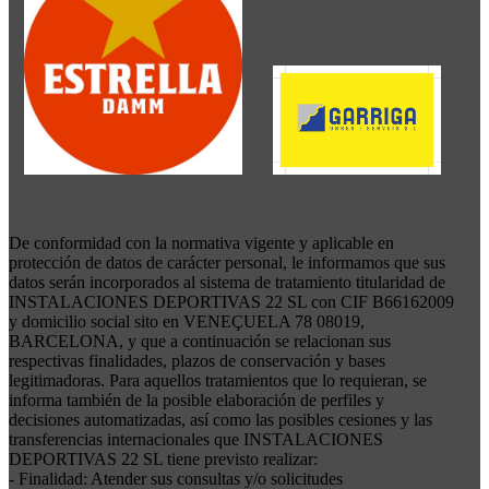
De conformidad con la normativa vigente y aplicable en
protección de datos de carácter personal, le informamos que sus
datos serán incorporados al sistema de tratamiento titularidad de
INSTALACIONES DEPORTIVAS 22 SL con CIF B66162009
y domicilio social sito en VENEÇUELA 78 08019,
BARCELONA, y que a continuación se relacionan sus
respectivas finalidades, plazos de conservación y bases
legitimadoras. Para aquellos tratamientos que lo requieran, se
informa también de la posible elaboración de perfiles y
decisiones automatizadas, así como las posibles cesiones y las
transferencias internacionales que INSTALACIONES
DEPORTIVAS 22 SL tiene previsto realizar:
- Finalidad: Atender sus consultas y/o solicitudes