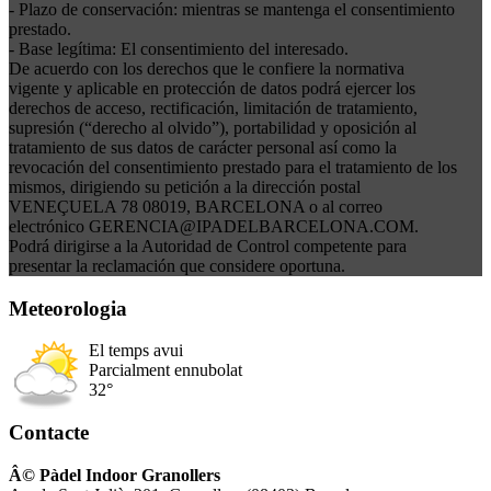
- Plazo de conservación: mientras se mantenga el consentimiento
prestado.
- Base legítima: El consentimiento del interesado.
De acuerdo con los derechos que le confiere la normativa
vigente y aplicable en protección de datos podrá ejercer los
derechos de acceso, rectificación, limitación de tratamiento,
supresión (“derecho al olvido”), portabilidad y oposición al
tratamiento de sus datos de carácter personal así como la
revocación del consentimiento prestado para el tratamiento de los
mismos, dirigiendo su petición a la dirección postal
VENEÇUELA 78 08019, BARCELONA o al correo
electrónico GERENCIA@IPADELBARCELONA.COM.
Podrá dirigirse a la Autoridad de Control competente para
presentar la reclamación que considere oportuna.
Meteorologia
El temps avui
Parcialment ennubolat
32°
Contacte
Â© Pàdel Indoor Granollers