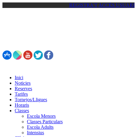
REGISTRA'T
ACCÉS USUARI
93 861 81 92 / 692 55 44 93
Inici
Noticies
Reserves
Tarifes
Tornejos/Lligues
Horaris
Classes
Escola Menors
Classes Particulars
Escola Adults
Intensius