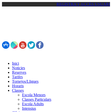
REGISTRA'T
ACCÉS USUARI
93 861 81 92 / 692 55 44 93
Inici
Noticies
Reserves
Tarifes
Tornejos/Lligues
Horaris
Classes
Escola Menors
Classes Particulars
Escola Adults
Intensius