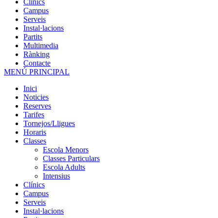
Clínics
Campus
Serveis
Instal·lacions
Partits
Multimedia
Rànking
Contacte
MENÚ PRINCIPAL
Inici
Noticies
Reserves
Tarifes
Tornejos/Lligues
Horaris
Classes
Escola Menors
Classes Particulars
Escola Adults
Intensius
Clínics
Campus
Serveis
Instal·lacions