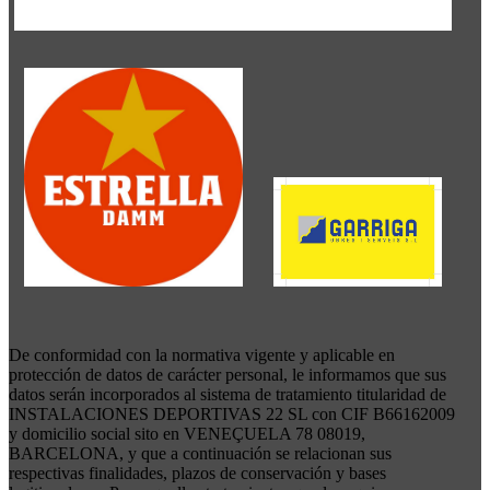
De conformidad con la normativa vigente y aplicable en
protección de datos de carácter personal, le informamos que sus
datos serán incorporados al sistema de tratamiento titularidad de
INSTALACIONES DEPORTIVAS 22 SL con CIF B66162009
y domicilio social sito en VENEÇUELA 78 08019,
BARCELONA, y que a continuación se relacionan sus
respectivas finalidades, plazos de conservación y bases