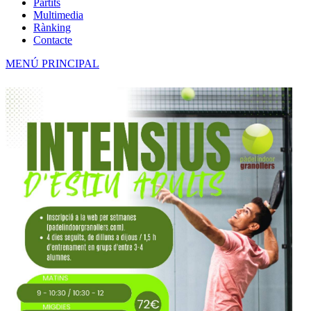
Partits
Multimedia
Rànking
Contacte
MENÚ PRINCIPAL