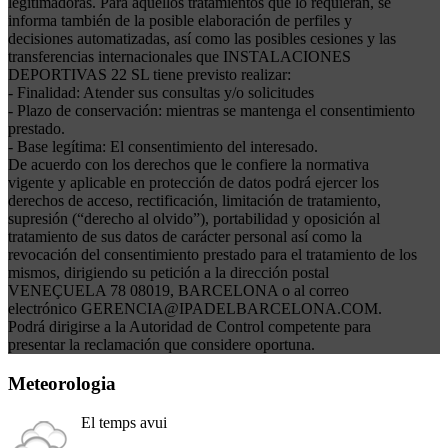
legitimadoras. Para aquellos tratamientos que lo requieran, se
informa también de la posible elaboración de perfiles y
decisiones automatizadas, así como las posibles cesiones y las
transferencias internacionales que INSTALACIONES
DEPORTIVAS 22 SL tiene previsto realizar:
- Finalidad: Atender sus consultas y/o solicitudes
- Plazo de conservación: mientras se mantenga el consentimiento
prestado.
- Base legítima: El consentimiento del interesado.
De acuerdo con los derechos que le confiere la normativa
vigente y aplicable en protección de datos podrá ejercer los
derechos de acceso, rectificación, limitación de tratamiento,
supresión (“derecho al olvido”), portabilidad y oposición al
tratamiento de sus datos de carácter personal así como la
revocación del consentimiento prestado para el tratamiento de los
mismos, dirigiendo su petición a la dirección postal
VENEÇUELA 78 08019, BARCELONA o al correo
electrónico GERENCIA@IPADELBARCELONA.COM.
Podrá dirigirse a la Autoridad de Control competente para
presentar la reclamación que considere oportuna.
Meteorologia
El temps avui